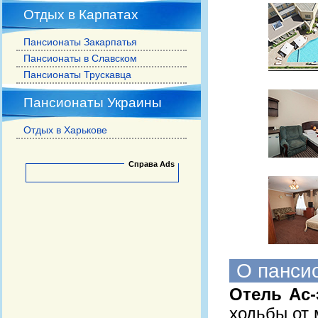
Отдых в Карпатах
Пансионаты Закарпатья
Пансионаты в Славском
Пансионаты Трускавца
Пансионаты Украины
Отдых в Харькове
Справа Ads
О панси
Отель Ас-
ходьбы от 