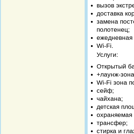
вызов экстр
доставка ко
замена пост
полотенец;
ежедневная 
Wi-Fi.
Услуги:
Открытый ба
+лаунж-зона
Wi-Fi зона п
сейф;
чайхана;
детская пло
охраняемая 
трансфер;
стирка и гла