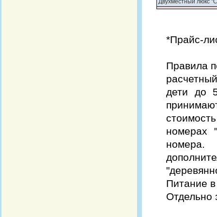
Двухместный люкс "
*Прайс-лис
Правила п
расчетный 
дети до 
принимают
стоимост
номерах 
номера.
дополните
"деревянн
Питание в
Отдельно з