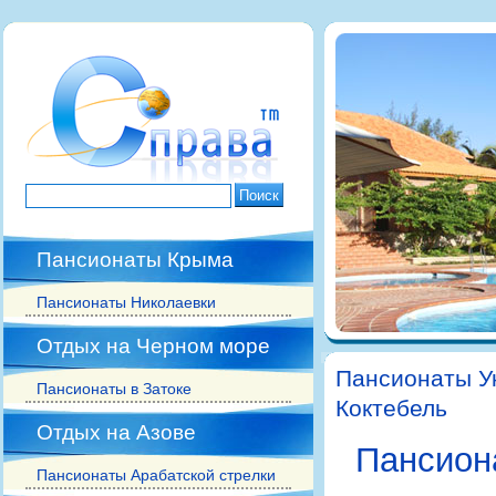
Пансионаты Крыма
Пансионаты Николаевки
Отдых на Черном море
Пансионаты У
Пансионаты в Затоке
Коктебель
Отдых на Азове
Пансион
Пансионаты Арабатской стрелки