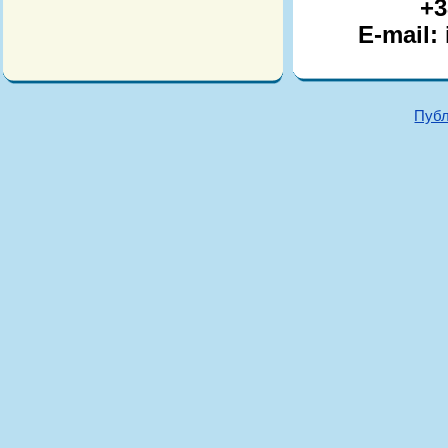
+3
E-mail:
Публ