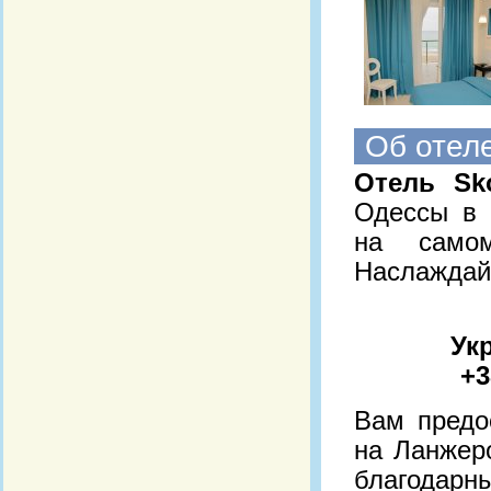
Об отеле
Отель Sko
Одессы в 
на само
Наслаждайт
Ук
+3
Вам предо
на Ланжер
благодар