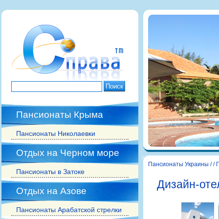
Пансионаты Крыма
Пансионаты Николаевки
Отдых на Черном море
Пансионаты Украины
/
/
Пансионаты в Затоке
Дизайн-отел
Отдых на Азове
Пансионаты Арабатской стрелки