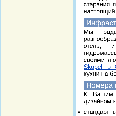
старания 
настоящий 
Инфрастр
Мы рады
разнообра
отель, 
гидромасса
своими лю
Skopeli в
кухни на б
Номера и
К Вашим 
дизайном к
стандартны