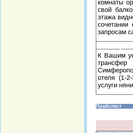
комнаты ор
свой балко
этажа видн
сочетании 
запросам с
Наши усл
К Вашим ус
трансфе
Симферопо
отеля (1-2
услуги няни
Прайслист