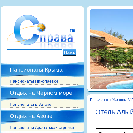
Пансионаты Крыма
Пансионаты Николаевки
Отдых на Черном море
Пансионаты Украины
/
/
Пансионаты в Затоке
Отель Алый
Отдых на Азове
Об отеле
Пансионаты Арабатской стрелки