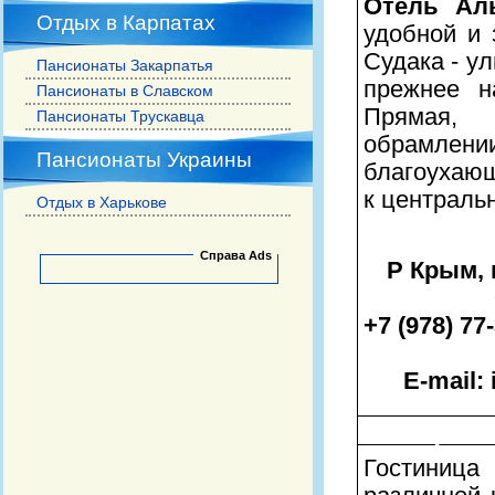
Отель Ал
Отдых в Карпатах
удобной и 
Судака - у
Пансионаты Закарпатья
прежнее н
Пансионаты в Славском
Прямая, 
Пансионаты Трускавца
обрамлен
Пансионаты Украины
благоухающ
к централь
Отдых в Харькове
Справа Ads
Р Крым, г
+7 (978) 77
E-mail:
Номера и
Гостиниц