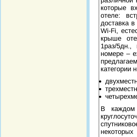
различной 
которые в
отеле: вс
доставка в
Wi-Fi, ест
крыше оте
1раз/5дн.,
номере – 
предлага
категории 
двухмест
трехмест
четырехм
В каждом 
круглосут
спутниково
некоторых