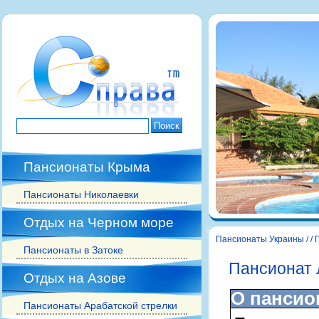
Пансионаты Крыма
Пансионаты Николаевки
Отдых на Черном море
Пансионаты Украины
/
/
Пансионаты в Затоке
Пансионат 
Отдых на Азове
О пансио
Пансионаты Арабатской стрелки