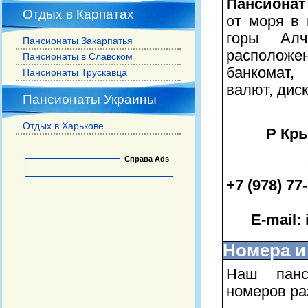
Пансионат
Отдых в Карпатах
от моря в 
горы Алч
Пансионаты Закарпатья
располож
Пансионаты в Славском
банкомат,
Пансионаты Трускавца
валют, дис
Пансионаты Украины
Отдых в Харькове
Р Кры
Справа Ads
+7 (978) 77
E-mail:
Номера и
Наш панс
номеров ра