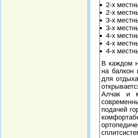
2-х местн
2-х местн
3-х местн
3-х местн
4-х мест
4-х местн
4-х местн
В каждом 
на балкон
для отдыха
открывает
Алчак и 
современ
подачей го
комфор
ортопе
сплитсисте