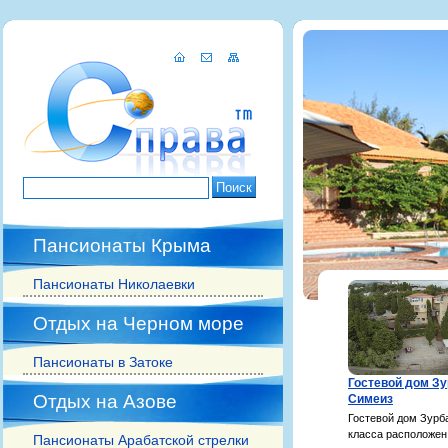
Пансионаты Крыма
Пансионаты Николаевки
Отдых на Черном море
Пансионаты в Затоке
Гостевой дом Зу
Отдых на Азове
Симеиз
Гостевой дом Зурб
класса расположен
Пансионаты Арабатской стрелки