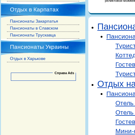
реликтовой можже
Отдых в Карпатах
Пансионаты Закарпатья
Пансион
Пансионаты в Славском
Пансионаты Трускавца
Пансиона
Турис
Пансионаты Украины
Котте
Отдых в Харькове
Гостев
Турис
Справа Ads
Отдых н
Пансиона
Отель
Отель
Госте
Мини-