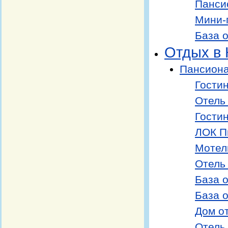
Пансио
Мини-
База о
Отдых в 
Пансиона
Гости
Отель
Гости
ЛОК П
Мотел
Отель 
База 
База 
Дом о
Отель