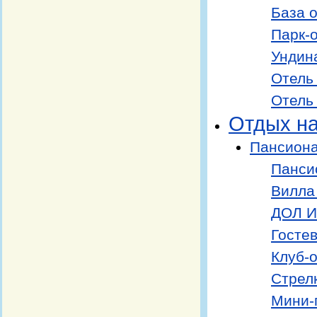
База 
Парк-о
Ундин
Отель
Отель
Отдых на
Пансиона
Пансио
Вилла
ДОЛ И
Госте
Клуб-
Стрел
Мини-