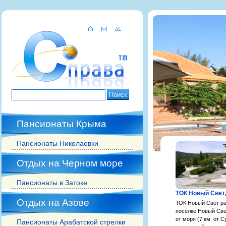
Пансионаты Крыма
Пансионаты Николаевки
Отдых на Черном море
Пансионаты в Затоке
ТОК Новый Свет
Отдых на Азове
ТОК Новый Свет р
поселке Новый Све
от моря (7 км. от С
Пансионаты Арабатской стрелки