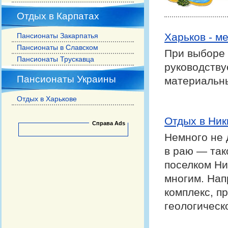
Отдых в Карпатах
Харьков - м
Пансионаты Закарпатья
Пансионаты в Славском
При выборе 
Пансионаты Трускавца
руководству
Пансионаты Украины
материальн
Отдых в Харькове
Отдых в Ник
Справа Ads
Немного не 
в раю — так
поселком Ни
многим. Нап
комплекс, п
геологическ