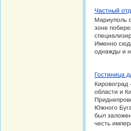
Частный отд
Мариуполь о
зоне побере
специализир
Именно сюда
однажды и н
Гостиница д
Кировоград 
области и К
Приднепровс
Южного Буга
был заложен
честь импер