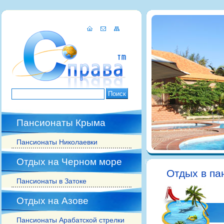
Пансионаты Крыма
Пансионаты Николаевки
Отдых на Черном море
Отдых в па
Пансионаты в Затоке
Отдых на Азове
Пансионаты Арабатской стрелки